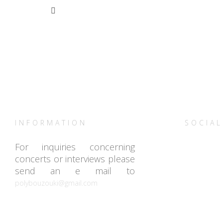
INFORMATION
SOCIAL
For inquiries concerning
concerts or interviews please
send an e mail to
polybouzouki@gmail.com