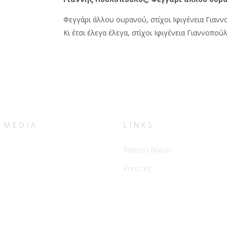
Φεγγάρι άλλου ουρανού, στίχοι Ιφιγένεια Γιαν
Κι έτσι έλεγα έλεγα, στίχοι Ιφιγένεια Γιαννοπού
 MEDIA
LINKS
Filippos Nakas
Press Kit